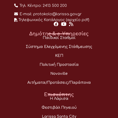
Τηλ. Κέντρο:
2413 500 200
E-mail:
protokolo@larissa.gov.gr
Τηλεφωνικός Κατάλογος (αρχείο pdf)
Δημότης & e-Υπηρεσίες
Παιδικοί Σταθμοί
Σύστημα Ελεγχόμενης Στάθμευσης
ΚΕΠ
Πολιτική Προστασία
Novoville
Αιτήματα/Προτάσεις/Παράπονα
Επισκέπτης
Η Λάρισα
Φεστιβάλ Πηνειού
Larissa Santa City