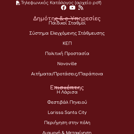
Τηλεφωνικός Κατάλογος (αρχείο pdf)
Δημότης & e-Υπηρεσίες
Παιδικοί Σταθμοί
Σύστημα Ελεγχόμενης Στάθμευσης
ΚΕΠ
Πολιτική Προστασία
Novoville
Αιτήματα/Προτάσεις/Παράπονα
Επισκέπτης
Η Λάρισα
Φεστιβάλ Πηνειού
Larissa Santa City
Περιήγηση στην πόλη
Διαμονή & Μετακίνηση