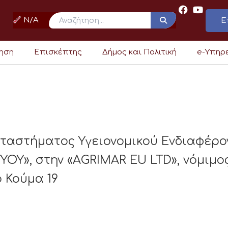
N/A
Ε
ρηση
Επισκέπτης
Δήμος και Πολιτική
e-Υπηρ
αταστήματος Υγειονομικού Ενδιαφέρ
ΟΥ», στην «AGRIMAR EU LTD», νόμιμ
 Κούμα 19