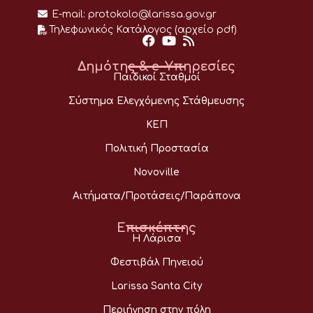
E-mail:
protokolo@larissa.gov.gr
Τηλεφωνικός Κατάλογος (αρχείο pdf)
Δημότης & e-Υπηρεσίες
Παιδικοί Σταθμοί
Σύστημα Ελεγχόμενης Στάθμευσης
ΚΕΠ
Πολιτική Προστασία
Novoville
Αιτήματα/Προτάσεις/Παράπονα
Επισκέπτης
Η Λάρισα
Φεστιβάλ Πηνειού
Larissa Santa City
Περιήγηση στην πόλη