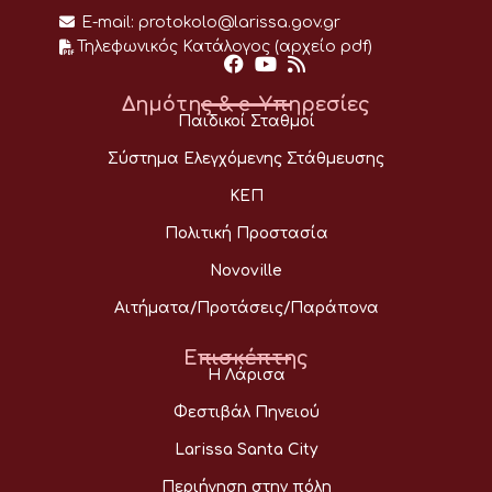
E-mail:
protokolo@larissa.gov.gr
Τηλεφωνικός Κατάλογος (αρχείο pdf)
Δημότης & e-Υπηρεσίες
Παιδικοί Σταθμοί
Σύστημα Ελεγχόμενης Στάθμευσης
ΚΕΠ
Πολιτική Προστασία
Novoville
Αιτήματα/Προτάσεις/Παράπονα
Επισκέπτης
Η Λάρισα
Φεστιβάλ Πηνειού
Larissa Santa City
Περιήγηση στην πόλη