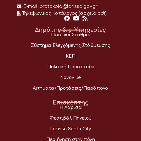
E-mail:
protokolo@larissa.gov.gr
Τηλεφωνικός Κατάλογος (αρχείο pdf)
Δημότης & e-Υπηρεσίες
Παιδικοί Σταθμοί
Σύστημα Ελεγχόμενης Στάθμευσης
ΚΕΠ
Πολιτική Προστασία
Novoville
Αιτήματα/Προτάσεις/Παράπονα
Επισκέπτης
Η Λάρισα
Φεστιβάλ Πηνειού
Larissa Santa City
Περιήγηση στην πόλη