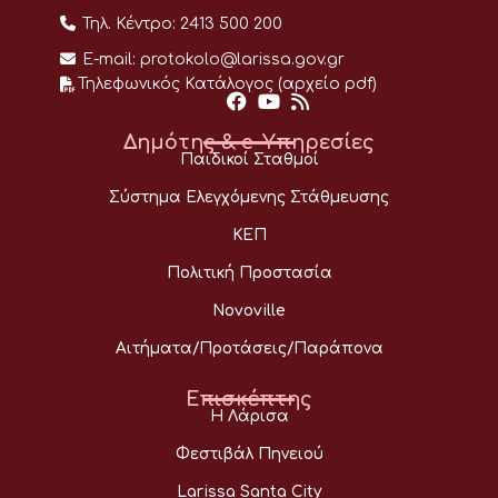
Τηλ. Κέντρο:
2413 500 200
E-mail:
protokolo@larissa.gov.gr
Τηλεφωνικός Κατάλογος (αρχείο pdf)
Δημότης & e-Υπηρεσίες
Παιδικοί Σταθμοί
Σύστημα Ελεγχόμενης Στάθμευσης
ΚΕΠ
Πολιτική Προστασία
Novoville
Αιτήματα/Προτάσεις/Παράπονα
Επισκέπτης
Η Λάρισα
Φεστιβάλ Πηνειού
Larissa Santa City