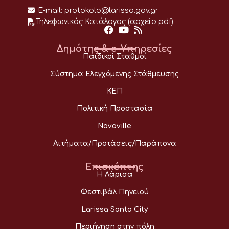
E-mail:
protokolo@larissa.gov.gr
Τηλεφωνικός Κατάλογος (αρχείο pdf)
Δημότης & e-Υπηρεσίες
Παιδικοί Σταθμοί
Σύστημα Ελεγχόμενης Στάθμευσης
ΚΕΠ
Πολιτική Προστασία
Novoville
Αιτήματα/Προτάσεις/Παράπονα
Επισκέπτης
Η Λάρισα
Φεστιβάλ Πηνειού
Larissa Santa City
Περιήγηση στην πόλη