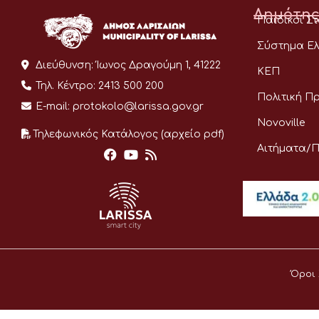
Δημότης
Παιδικοί Σ
Σύστημα Ελ
Διεύθυνση:
Ίωνος Δραγούμη 1, 41222
ΚΕΠ
Τηλ. Κέντρο:
2413 500 200
Πολιτική Π
E-mail:
protokolo@larissa.gov.gr
Novoville
Τηλεφωνικός Κατάλογος (αρχείο pdf)
Αιτήματα/
Όροι