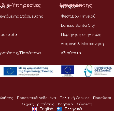
 & e-Υπηρεσίες
Επισκέπτης
ταθμοί
Η Λάρισα
εγχόμενης Στάθμευσης
Φεστιβάλ Πηνειού
Larissa Santa City
ροστασία
Περιήγηση στην πόλη
Διαμονή & Μετακίνηση
Προτάσεις/Παράπονα
Αξιοθέατα
 Χρήσης
Προσωπικά Δεδομένα
Πολιτική Cookies
Προσβασιμ
Συχνές Ερωτήσεις
Βοήθεια
Σύνδεση
English
Ελληνικά
©
Δήμος Λαρισαίων