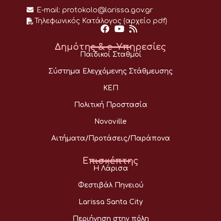
E-mail:
protokolo@larissa.gov.gr
Τηλεφωνικός Κατάλογος (αρχείο pdf)
Δημότης & e-Υπηρεσίες
Παιδικοί Σταθμοί
Σύστημα Ελεγχόμενης Στάθμευσης
ΚΕΠ
Πολιτική Προστασία
Novoville
Αιτήματα/Προτάσεις/Παράπονα
Επισκέπτης
Η Λάρισα
Φεστιβάλ Πηνειού
Larissa Santa City
Περιήγηση στην πόλη