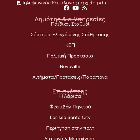
Τηλεφωνικός Κατάλογος (αρχείο pdf)
Δημότης & e-Υπηρεσίες
Παιδικοί Σταθμοί
Σύστημα Ελεγχόμενης Στάθμευσης
ΚΕΠ
Πολιτική Προστασία
Novoville
Αιτήματα/Προτάσεις/Παράπονα
Επισκέπτης
Η Λάρισα
Φεστιβάλ Πηνειού
Larissa Santa City
Περιήγηση στην πόλη
Διαμονή & Μετακίνηση