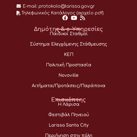
E-mail:
protokolo@larissa.gov.gr
Τηλεφωνικός Κατάλογος (αρχείο pdf)
Δημότης & e-Υπηρεσίες
Παιδικοί Σταθμοί
Σύστημα Ελεγχόμενης Στάθμευσης
ΚΕΠ
Πολιτική Προστασία
Novoville
Αιτήματα/Προτάσεις/Παράπονα
Επισκέπτης
Η Λάρισα
Φεστιβάλ Πηνειού
Larissa Santa City
Περιήγηση στην πόλη