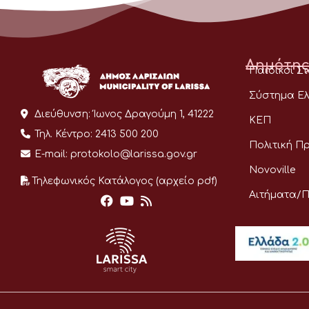
Δημότης
Παιδικοί Σ
Σύστημα Ελ
Διεύθυνση:
Ίωνος Δραγούμη 1, 41222
ΚΕΠ
Τηλ. Κέντρο:
2413 500 200
Πολιτική Π
E-mail:
protokolo@larissa.gov.gr
Novoville
Τηλεφωνικός Κατάλογος (αρχείο pdf)
Αιτήματα/