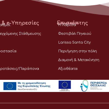
 & e-Υπηρεσίες
Επισκέπτης
ταθμοί
Η Λάρισα
εγχόμενης Στάθμευσης
Φεστιβάλ Πηνειού
Larissa Santa City
ροστασία
Περιήγηση στην πόλη
Διαμονή & Μετακίνηση
Προτάσεις/Παράπονα
Αξιοθέατα