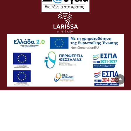
Όροι Χρήσης
Προσωπικά Δεδομένα
Πολιτική Cookies
Προσβασιμότητα
Συχνές Ερωτήσεις
Βοήθεια
Σύνδεση
English
Ελληνικά
©
Δήμος Λαρισαίων