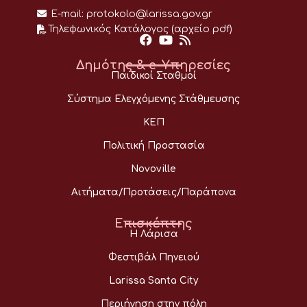
E-mail:
protokolo@larissa.gov.gr
Τηλεφωνικός Κατάλογος (αρχείο pdf)
Δημότης & e-Υπηρεσίες
Παιδικοί Σταθμοί
Σύστημα Ελεγχόμενης Στάθμευσης
ΚΕΠ
Πολιτική Προστασία
Novoville
Αιτήματα/Προτάσεις/Παράπονα
Επισκέπτης
Η Λάρισα
Φεστιβάλ Πηνειού
Larissa Santa City
Περιήγηση στην πόλη