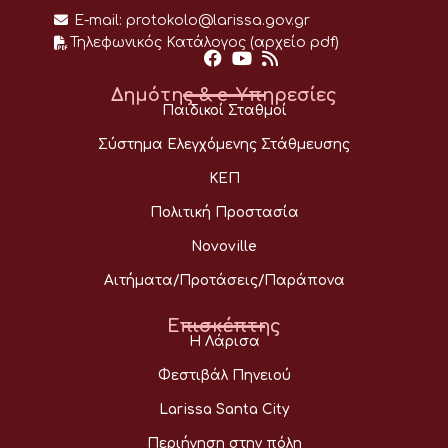
E-mail:
protokolo@larissa.gov.gr
Τηλεφωνικός Κατάλογος (αρχείο pdf)
Δημότης & e-Υπηρεσίες
Παιδικοί Σταθμοί
Σύστημα Ελεγχόμενης Στάθμευσης
ΚΕΠ
Πολιτική Προστασία
Novoville
Αιτήματα/Προτάσεις/Παράπονα
Επισκέπτης
Η Λάρισα
Φεστιβάλ Πηνειού
Larissa Santa City
Περιήγηση στην πόλη