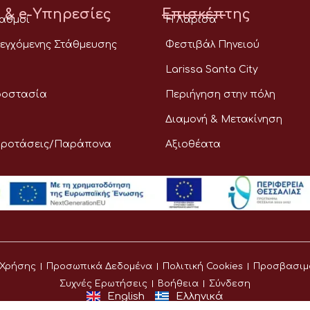
 & e-Υπηρεσίες
Επισκέπτης
ταθμοί
Η Λάρισα
εγχόμενης Στάθμευσης
Φεστιβάλ Πηνειού
Larissa Santa City
ροστασία
Περιήγηση στην πόλη
Διαμονή & Μετακίνηση
Προτάσεις/Παράπονα
Αξιοθέατα
 Χρήσης
Προσωπικά Δεδομένα
Πολιτική Cookies
Προσβασιμ
Συχνές Ερωτήσεις
Βοήθεια
Σύνδεση
English
Ελληνικά
©
Δήμος Λαρισαίων