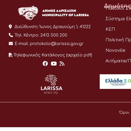
Δημότης
Παιδικοί Σ
Σύστημα Ελ
Διεύθυνση:
Ίωνος Δραγούμη 1, 41222
ΚΕΠ
Τηλ. Κέντρο:
2413 500 200
Πολιτική Π
E-mail:
protokolo@larissa.gov.gr
Novoville
Τηλεφωνικός Κατάλογος (αρχείο pdf)
Αιτήματα/
Όροι