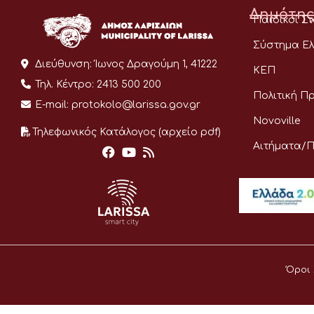
Δημότης
Παιδικοί Σ
Σύστημα Ελ
Διεύθυνση:
Ίωνος Δραγούμη 1, 41222
ΚΕΠ
Τηλ. Κέντρο:
2413 500 200
Πολιτική Π
E-mail:
protokolo@larissa.gov.gr
Novoville
Τηλεφωνικός Κατάλογος (αρχείο pdf)
Αιτήματα/
Όροι