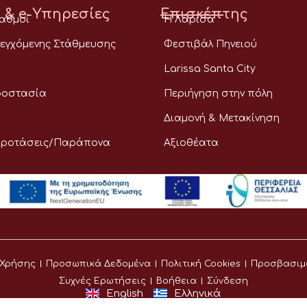
 & e-Υπηρεσίες
Επισκέπτης
ταθμοί
Η Λάρισα
εγχόμενης Στάθμευσης
Φεστιβάλ Πηνειού
Larissa Santa City
ροστασία
Περιήγηση στην πόλη
Διαμονή & Μετακίνηση
Προτάσεις/Παράπονα
Αξιοθέατα
 Χρήσης
Προσωπικά Δεδομένα
Πολιτική Cookies
Προσβασιμ
Συχνές Ερωτήσεις
Βοήθεια
Σύνδεση
English
Ελληνικά
©
Δήμος Λαρισαίων