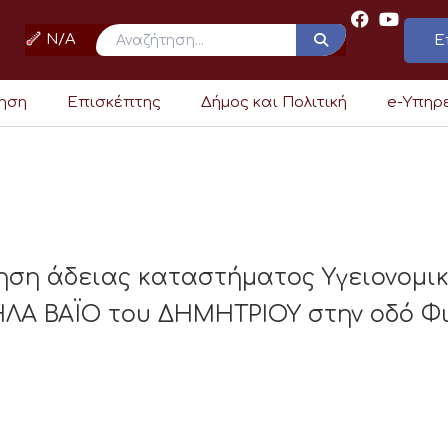
N/A
Ε
ρηση
Επισκέπτης
Δήμος και Πολιτική
e-Υπηρ
ηση άδειας καταστήματος Υγειονομι
ΛΑ ΒΑΪΟ του ΔΗΜΗΤΡΙΟΥ στην οδό Φιλ