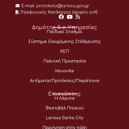
E-mail:
protokolo@larissa.gov.gr
Τηλεφωνικός Κατάλογος (αρχείο pdf)
Δημότης & e-Υπηρεσίες
Παιδικοί Σταθμοί
Σύστημα Ελεγχόμενης Στάθμευσης
ΚΕΠ
Πολιτική Προστασία
Novoville
Αιτήματα/Προτάσεις/Παράπονα
Επισκέπτης
Η Λάρισα
Φεστιβάλ Πηνειού
Larissa Santa City
Περιήγηση στην πόλη