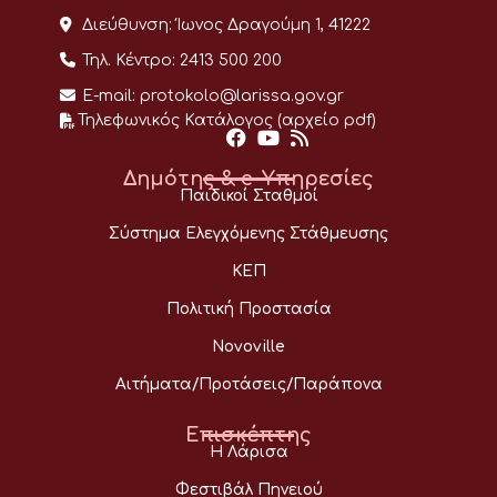
Διεύθυνση:
Ίωνος Δραγούμη 1, 41222
Τηλ. Κέντρο:
2413 500 200
E-mail:
protokolo@larissa.gov.gr
Τηλεφωνικός Κατάλογος (αρχείο pdf)
Δημότης & e-Υπηρεσίες
Παιδικοί Σταθμοί
Σύστημα Ελεγχόμενης Στάθμευσης
ΚΕΠ
Πολιτική Προστασία
Novoville
Αιτήματα/Προτάσεις/Παράπονα
Επισκέπτης
Η Λάρισα
Φεστιβάλ Πηνειού