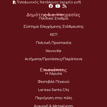
Τηλεφωνικός Κατάλογος (αρχείο pdf)
Δημότης & e-Υπηρεσίες
Παιδικοί Σταθμοί
Σύστημα Ελεγχόμενης Στάθμευσης
ΚΕΠ
Πολιτική Προστασία
Novoville
Αιτήματα/Προτάσεις/Παράπονα
Επισκέπτης
Η Λάρισα
Φεστιβάλ Πηνειού
Larissa Santa City
Περιήγηση στην πόλη
Διαμονή & Μετακίνηση