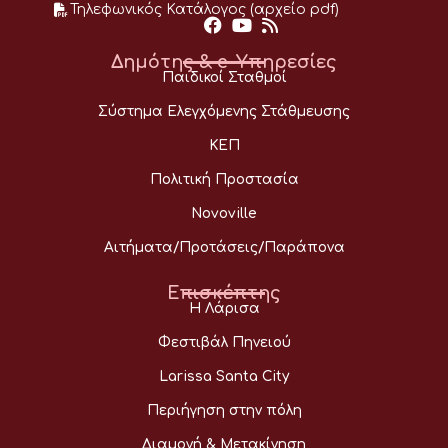
Τηλεφωνικός Κατάλογος (αρχείο pdf)
Δημότης & e-Υπηρεσίες
Παιδικοί Σταθμοί
Σύστημα Ελεγχόμενης Στάθμευσης
ΚΕΠ
Πολιτική Προστασία
Novoville
Αιτήματα/Προτάσεις/Παράπονα
Επισκέπτης
Η Λάρισα
Φεστιβάλ Πηνειού
Larissa Santa City
Περιήγηση στην πόλη
Διαμονή & Μετακίνηση