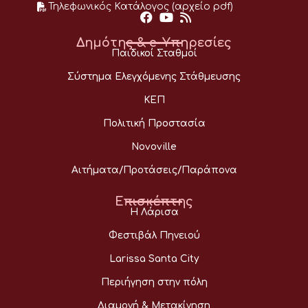
Τηλεφωνικός Κατάλογος (αρχείο pdf)
Δημότης & e-Υπηρεσίες
Παιδικοί Σταθμοί
Σύστημα Ελεγχόμενης Στάθμευσης
ΚΕΠ
Πολιτική Προστασία
Novoville
Αιτήματα/Προτάσεις/Παράπονα
Επισκέπτης
Η Λάρισα
Φεστιβάλ Πηνειού
Larissa Santa City
Περιήγηση στην πόλη
Διαμονή & Μετακίνηση