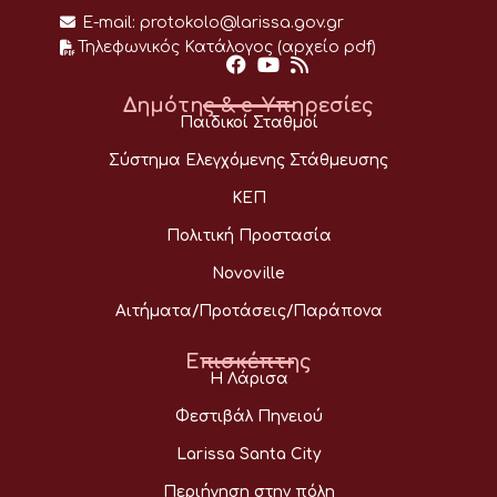
E-mail:
protokolo@larissa.gov.gr
Τηλεφωνικός Κατάλογος (αρχείο pdf)
Δημότης & e-Υπηρεσίες
Παιδικοί Σταθμοί
Σύστημα Ελεγχόμενης Στάθμευσης
ΚΕΠ
Πολιτική Προστασία
Novoville
Αιτήματα/Προτάσεις/Παράπονα
Επισκέπτης
Η Λάρισα
Φεστιβάλ Πηνειού
Larissa Santa City
Περιήγηση στην πόλη