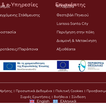
 & e-Υπηρεσίες
Επισκέπτης
ταθμοί
Η Λάρισα
εγχόμενης Στάθμευσης
Φεστιβάλ Πηνειού
Larissa Santa City
ροστασία
Περιήγηση στην πόλη
Διαμονή & Μετακίνηση
Προτάσεις/Παράπονα
Αξιοθέατα
 Χρήσης
Προσωπικά Δεδομένα
Πολιτική Cookies
Προσβασιμ
Συχνές Ερωτήσεις
Βοήθεια
Σύνδεση
English
Ελληνικά
©
Δήμος Λαρισαίων