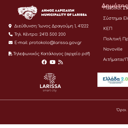
Δημότης
Παιδικοί Σ
Σύστημα Ελ
Διεύθυνση:
Ίωνος Δραγούμη 1, 41222
ΚΕΠ
Τηλ. Κέντρο:
2413 500 200
Πολιτική Π
E-mail:
protokolo@larissa.gov.gr
Novoville
Τηλεφωνικός Κατάλογος (αρχείο pdf)
Αιτήματα/
Όροι