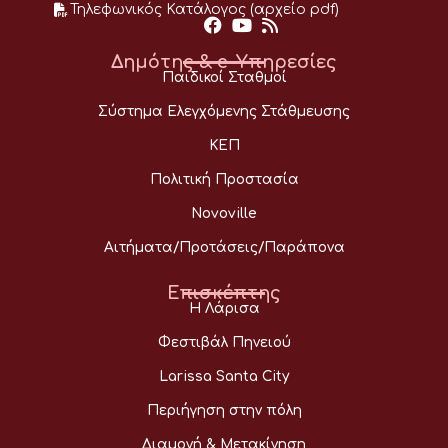
Τηλεφωνικός Κατάλογος (αρχείο pdf)
Δημότης & e-Υπηρεσίες
Παιδικοί Σταθμοί
Σύστημα Ελεγχόμενης Στάθμευσης
ΚΕΠ
Πολιτική Προστασία
Novoville
Αιτήματα/Προτάσεις/Παράπονα
Επισκέπτης
Η Λάρισα
Φεστιβάλ Πηνειού
Larissa Santa City
Περιήγηση στην πόλη
Διαμονή & Μετακίνηση