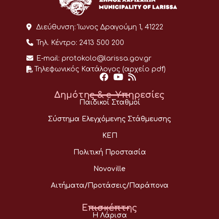
Διεύθυνση:
Ίωνος Δραγούμη 1, 41222
Τηλ. Κέντρο:
2413 500 200
E-mail:
protokolo@larissa.gov.gr
Τηλεφωνικός Κατάλογος (αρχείο pdf)
Δημότης & e-Υπηρεσίες
Παιδικοί Σταθμοί
Σύστημα Ελεγχόμενης Στάθμευσης
ΚΕΠ
Πολιτική Προστασία
Novoville
Αιτήματα/Προτάσεις/Παράπονα
Επισκέπτης
Η Λάρισα