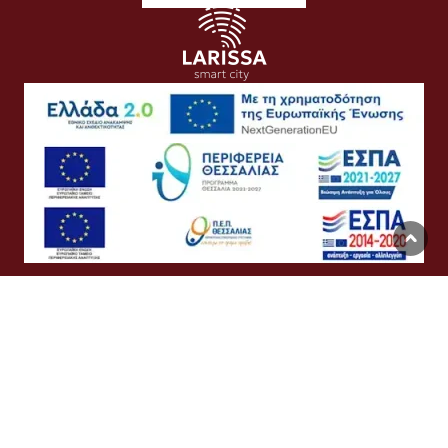
Όροι Χρήσης
Προσωπικά Δεδομένα
Πολιτική Cookies
Προσβασιμότητα
Συχνές Ερωτήσεις
Βοήθεια
Σύνδεση
English
Ελληνικά
©
Δήμος Λαρισαίων