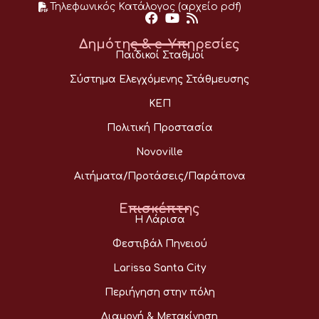
Τηλεφωνικός Κατάλογος (αρχείο pdf)
Δημότης & e-Υπηρεσίες
Παιδικοί Σταθμοί
Σύστημα Ελεγχόμενης Στάθμευσης
ΚΕΠ
Πολιτική Προστασία
Novoville
Αιτήματα/Προτάσεις/Παράπονα
Επισκέπτης
Η Λάρισα
Φεστιβάλ Πηνειού
Larissa Santa City
Περιήγηση στην πόλη
Διαμονή & Μετακίνηση