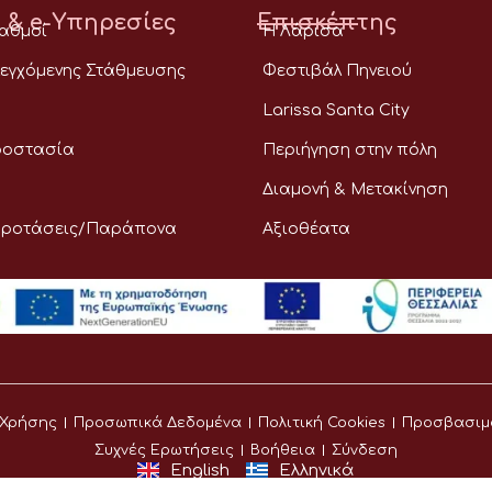
 & e-Υπηρεσίες
Επισκέπτης
ταθμοί
Η Λάρισα
εγχόμενης Στάθμευσης
Φεστιβάλ Πηνειού
Larissa Santa City
ροστασία
Περιήγηση στην πόλη
Διαμονή & Μετακίνηση
Προτάσεις/Παράπονα
Αξιοθέατα
 Χρήσης
Προσωπικά Δεδομένα
Πολιτική Cookies
Προσβασιμ
Συχνές Ερωτήσεις
Βοήθεια
Σύνδεση
English
Ελληνικά
©
Δήμος Λαρισαίων