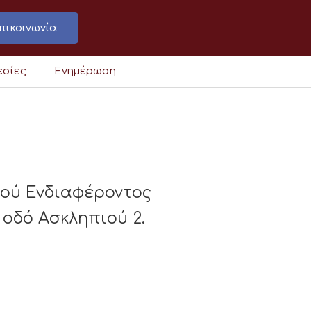
πικοινωνία
εσίες
Ενημέρωση
κού Ενδιαφέροντος
δό Ασκληπιού 2.