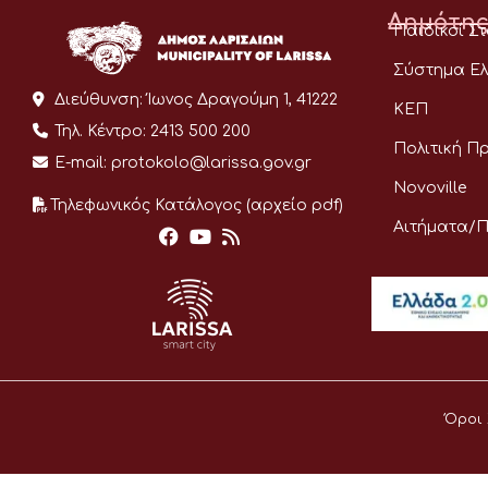
Δημότης
Παιδικοί Σ
Σύστημα Ελ
Διεύθυνση:
Ίωνος Δραγούμη 1, 41222
ΚΕΠ
Τηλ. Κέντρο:
2413 500 200
Πολιτική Π
E-mail:
protokolo@larissa.gov.gr
Novoville
Τηλεφωνικός Κατάλογος (αρχείο pdf)
Αιτήματα/
Όροι