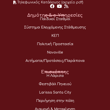
Τηλεφωνικός Κατάλογος (αρχείο pdf)
Δημότης & e-Υπηρεσίες
Παιδικοί Σταθμοί
Σύστημα Ελεγχόμενης Στάθμευσης
ΚΕΠ
Πολιτική Προστασία
Novoville
Αιτήματα/Προτάσεις/Παράπονα
Επισκέπτης
Η Λάρισα
Φεστιβάλ Πηνειού
Larissa Santa City
Περιήγηση στην πόλη
Διαμονή & Μετακίνηση