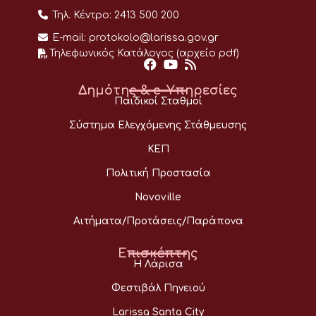
Τηλ. Κέντρο:
2413 500 200
E-mail:
protokolo@larissa.gov.gr
Τηλεφωνικός Κατάλογος (αρχείο pdf)
Δημότης & e-Υπηρεσίες
Παιδικοί Σταθμοί
Σύστημα Ελεγχόμενης Στάθμευσης
ΚΕΠ
Πολιτική Προστασία
Novoville
Αιτήματα/Προτάσεις/Παράπονα
Επισκέπτης
Η Λάρισα
Φεστιβάλ Πηνειού
Larissa Santa City