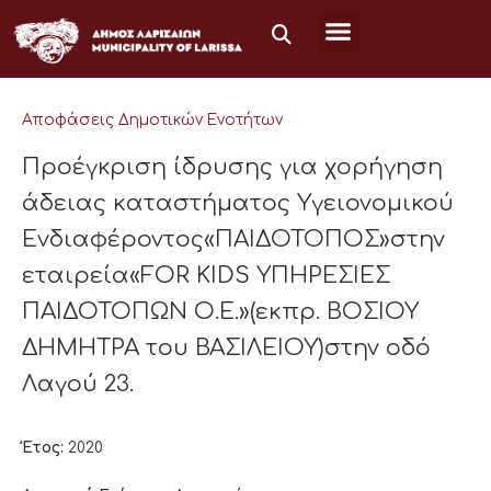
Μετάβαση
στο
περιεχόμενο
Αποφάσεις Δημοτικών Ενοτήτων
Προέγκριση ίδρυσης για χορήγηση
άδειας καταστήματος Υγειονομικού
Ενδιαφέροντος«ΠΑΙΔΟΤΟΠΟΣ»στην
εταιρεία«FOR KIDS ΥΠΗΡΕΣΙΕΣ
ΠΑΙΔΟΤΟΠΩΝ Ο.Ε.»(εκπρ. ΒΟΣΙΟΥ
ΔΗΜΗΤΡΑ του ΒΑΣΙΛΕΙΟΥ)στην οδό
Λαγού 23.
Έτος:
2020