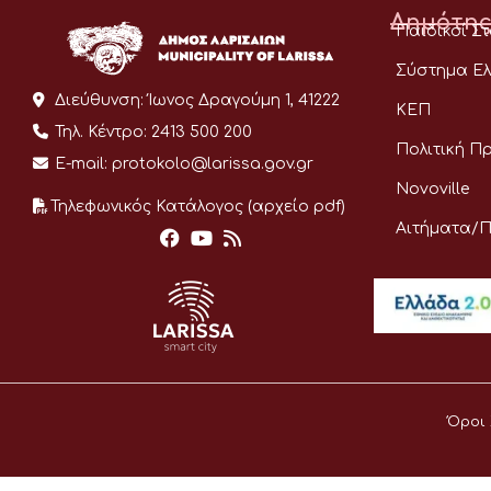
Δημότης
Παιδικοί Σ
Σύστημα Ελ
Διεύθυνση:
Ίωνος Δραγούμη 1, 41222
ΚΕΠ
Τηλ. Κέντρο:
2413 500 200
Πολιτική Π
E-mail:
protokolo@larissa.gov.gr
Novoville
Τηλεφωνικός Κατάλογος (αρχείο pdf)
Αιτήματα/
Όροι