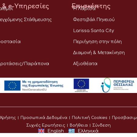
 & e-Υπηρεσίες
Επισκέπτης
ταθμοί
Η Λάρισα
εγχόμενης Στάθμευσης
Φεστιβάλ Πηνειού
Larissa Santa City
ροστασία
Περιήγηση στην πόλη
Διαμονή & Μετακίνηση
Προτάσεις/Παράπονα
Αξιοθέατα
 Χρήσης
Προσωπικά Δεδομένα
Πολιτική Cookies
Προσβασιμ
Συχνές Ερωτήσεις
Βοήθεια
Σύνδεση
English
Ελληνικά
©
Δήμος Λαρισαίων