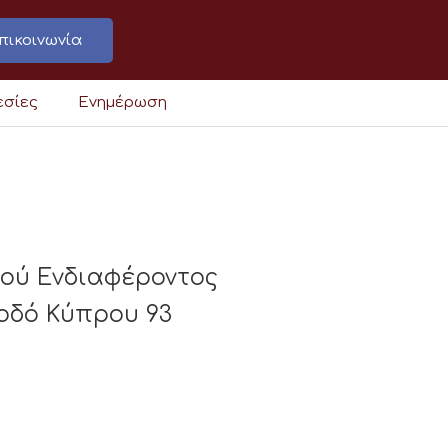
πικοινωνία
εσίες
Ενημέρωση
κού Ενδιαφέροντος
οδό Κύπρου 93